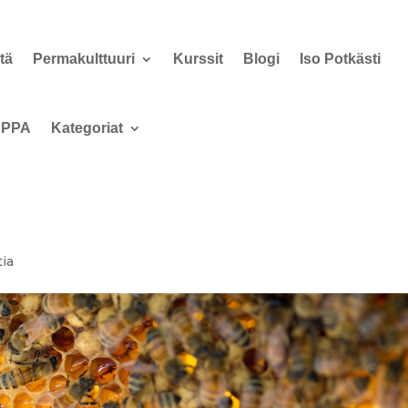
tä
Permakulttuuri
Kurssit
Blogi
Iso Potkästi
PPA
Kategoriat
ia