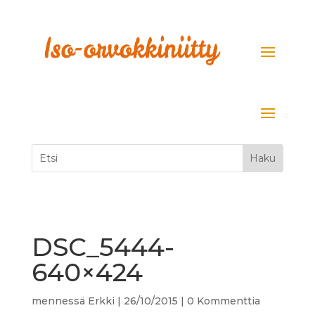
DSC_5444-
640×424
mennessä
Erkki
|
26/10/2015
|
0 Kommenttia