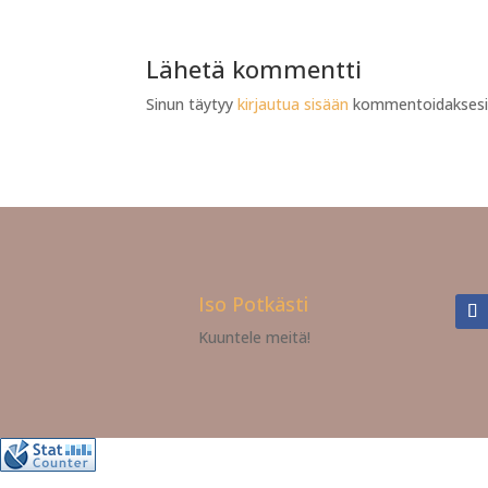
Lähetä kommentti
Sinun täytyy
kirjautua sisään
kommentoidaksesi
Iso Potkästi
Kuuntele meitä!