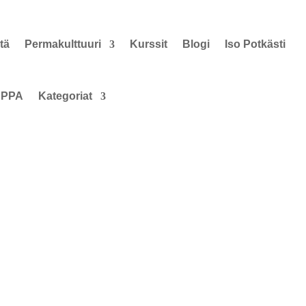
tä
Permakulttuuri
Kurssit
Blogi
Iso Potkästi
PPA
Kategoriat