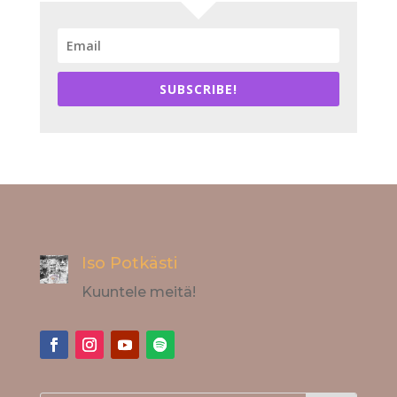
SUBSCRIBE!
Iso Potkästi
Kuuntele meitä!