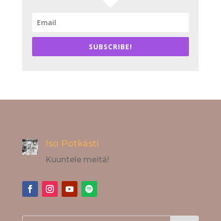
SUBSCRIBE!
Iso Potkästi
Kuuntele meitä!