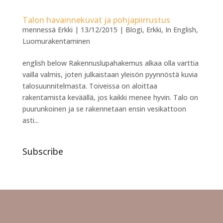
Talon havainnekuvat ja pohjapiirrustus
mennessä
Erkki
|
13/12/2015
|
Blogi
,
Erkki
,
In English
,
Luomurakentaminen
english below Rakennuslupahakemus alkaa olla varttia
vailla valmis, joten julkaistaan yleisön pyynnöstä kuvia
talosuunnitelmasta. Toiveissa on aloittaa
rakentamista keväällä, jos kaikki menee hyvin. Talo on
puurunkoinen ja se rakennetaan ensin vesikattoon
asti...
Subscribe