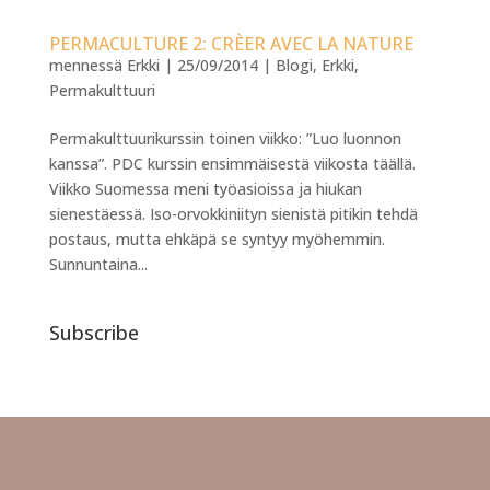
PERMACULTURE 2: CRÈER AVEC LA NATURE
mennessä
Erkki
|
25/09/2014
|
Blogi
,
Erkki
,
Permakulttuuri
Permakulttuurikurssin toinen viikko: ”Luo luonnon
kanssa”. PDC kurssin ensimmäisestä viikosta täällä.
Viikko Suomessa meni työasioissa ja hiukan
sienestäessä. Iso-orvokkiniityn sienistä pitikin tehdä
postaus, mutta ehkäpä se syntyy myöhemmin.
Sunnuntaina...
Subscribe