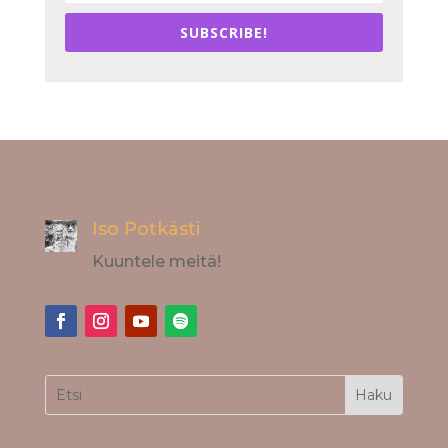
SUBSCRIBE!
Iso Potkästi
Kuuntele meitä!