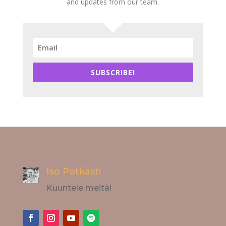
and updates from our team.
SUBSCRIBE!
Iso Potkästi
Kuuntele meitä!