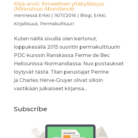
Kirja-arvio: Ihmeellinen yltäkylläisyys
(Miraculous Abundance)
mennessä
Erkki
|
16/11/2016
|
Blogi
,
Erkki
,
Kirjallisuus
,
Permakulttuuri
Kuten näillä sivuilla olen kertonut,
loppukesällä 2015 suoritin permakulttuurin
PDC-kurssin Ranskassa Ferme de Bec
Hellounissa Normandiassa. Nuo postaukset
löytyvät tästä. Tilan perustajat Perrine
ja Charles Hérve-Gruyer olivat silloin
vastikään julkaiseet kirjansa...
Subscribe