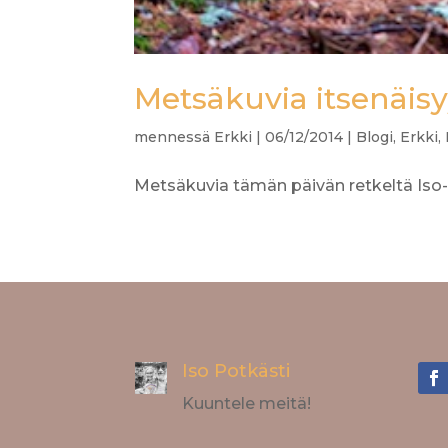
Metsäkuvia itsenäis
mennessä
Erkki
|
06/12/2014
|
Blogi
,
Erkki
,
Metsäkuvia tämän päivän retkeltä Iso-o
Iso Potkästi
Kuuntele meitä!