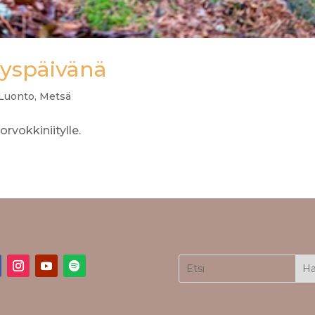
yyspäivänä
Luonto
,
Metsä
rvokkiniitylle.