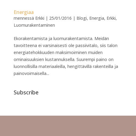
Energiaa
mennessä
Erkki
|
25/01/2016
|
Blogi
,
Energia
,
Erkki
,
Luomurakentaminen
Ekorakentamista ja luomurakentamista. Meidän
tavoitteena ei varsinaisesti ole passiivitalo, siis talon
energiatehokkuuden maksimoiminen muiden
ominaisuuksien kustannuksella. Suurempi paino on
luonnollisilla materiaaleilla, hengittävillä rakenteilla ja
painovoimaisella...
Subscribe