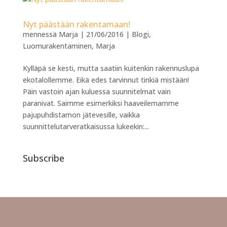
Nyt päästään rakentamaan!
mennessä
Marja
|
21/06/2016
|
Blogi
,
Luomurakentaminen
,
Marja
Kylläpä se kesti, mutta saatiin kuitenkin rakennuslupa
ekotalollemme. Eikä edes tarvinnut tinkiä mistään!
Päin vastoin ajan kuluessa suunnitelmat vain
paranivat. Saimme esimerkiksi haaveilemamme
pajupuhdistamon jätevesille, vaikka
suunnittelutarveratkaisussa lukeekin:...
Subscribe