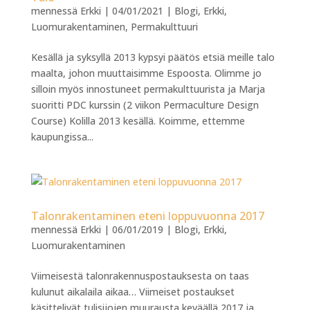
mennessä
Erkki
|
04/01/2021
|
Blogi
,
Erkki
,
Luomurakentaminen
,
Permakulttuuri
Kesällä ja syksyllä 2013 kypsyi päätös etsiä meille talo
maalta, johon muuttaisimme Espoosta. Olimme jo
silloin myös innostuneet permakulttuurista ja Marja
suoritti PDC kurssin (2 viikon Permaculture Design
Course) Kolilla 2013 kesällä. Koimme, ettemme
kaupungissa...
Talonrakentaminen eteni loppuvuonna 2017
mennessä
Erkki
|
06/01/2019
|
Blogi
,
Erkki
,
Luomurakentaminen
Viimeisestä talonrakennuspostauksesta on taas
kulunut aikalaila aikaa… Viimeiset postaukset
käsittelivät tulisijojen muurausta keväällä 2017 ja