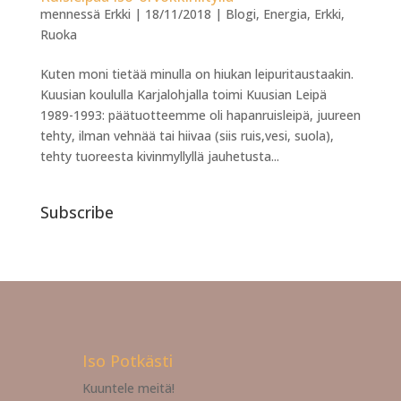
mennessä
Erkki
|
18/11/2018
|
Blogi
,
Energia
,
Erkki
,
Ruoka
Kuten moni tietää minulla on hiukan leipuritaustaakin.
Kuusian koululla Karjalohjalla toimi Kuusian Leipä
1989-1993: päätuotteemme oli hapanruisleipä, juureen
tehty, ilman vehnää tai hiivaa (siis ruis,vesi, suola),
tehty tuoreesta kivinmyllyllä jauhetusta...
Subscribe
Iso Potkästi
Kuuntele meitä!