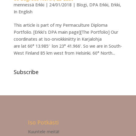
mennessä
Erkki
|
24/01/2018
|
Blogi
,
DPA Erkki
,
Erkki
,
In English
This article is part of my Permaculture Diploma
Portfolio. [Erkki’s DPA main page][The Portfolio] Our
coordinates at Iso-orvokkiniitty in Karjalohja
are lat 60° 13.985′ lon 23° 41.966’. So we are in South-
West Finland 85 km west from Helsinki. 60° North...
Subscribe
Iso Potkästi
Kuuntele meitä!