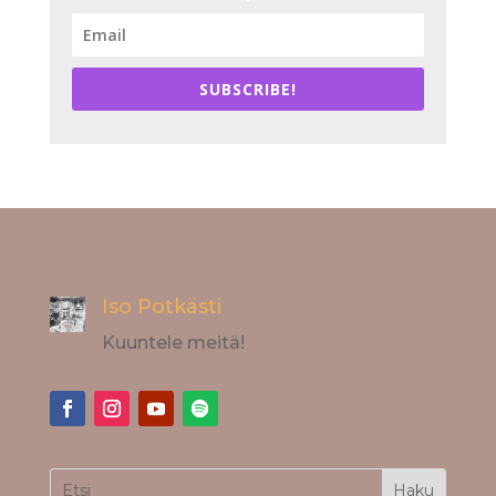
SUBSCRIBE!
Iso Potkästi
Kuuntele meitä!