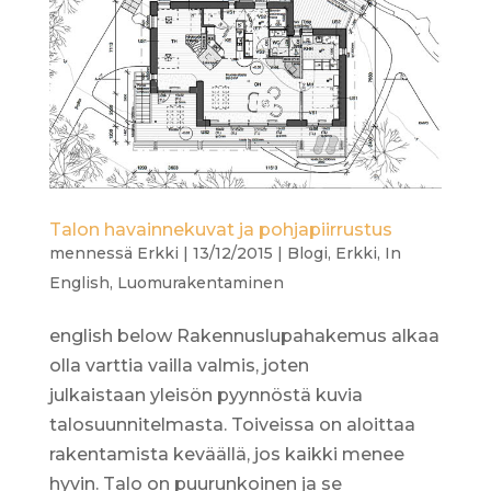
Talon havainnekuvat ja pohjapiirrustus
mennessä
Erkki
|
13/12/2015
|
Blogi
,
Erkki
,
In
English
,
Luomurakentaminen
english below Rakennuslupahakemus alkaa
olla varttia vailla valmis, joten
julkaistaan yleisön pyynnöstä kuvia
talosuunnitelmasta. Toiveissa on aloittaa
rakentamista keväällä, jos kaikki menee
hyvin. Talo on puurunkoinen ja se