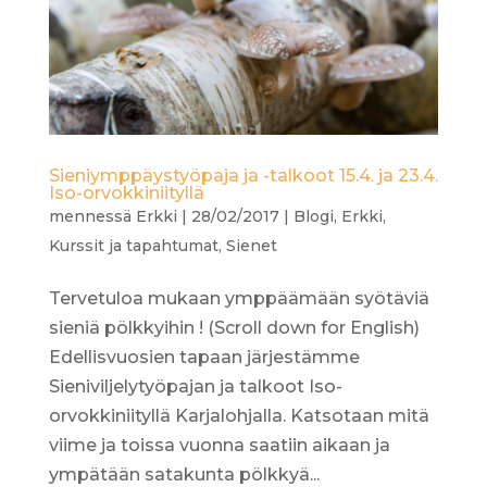
Sieniymppäystyöpaja ja -talkoot 15.4. ja 23.4.
Iso-orvokkiniityllä
mennessä
Erkki
|
28/02/2017
|
Blogi
,
Erkki
,
Kurssit ja tapahtumat
,
Sienet
Tervetuloa mukaan ymppäämään syötäviä
sieniä pölkkyihin ! (Scroll down for English)
Edellisvuosien tapaan järjestämme
Sieniviljelytyöpajan ja talkoot Iso-
orvokkiniityllä Karjalohjalla. Katsotaan mitä
viime ja toissa vuonna saatiin aikaan ja
ympätään satakunta pölkkyä...