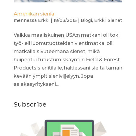
Ameriikan sieniä
mennessä
Erkki
|
18/03/2015
|
Blogi
,
Erkki
,
Sienet
Vaikka maaliskuinen USA:n matkani oli toki
työ- eli luomutuotteiden vientimatka, oli
matkalla sivuteemana sienet, mikä
huipentui tutustumiskäyntiin Field & Forest
Products sienitilalle, hakiessani sieltä tämän
kevään ympit sieniviljelyyn. Jopa
asiakasyritykseni...
Subscribe