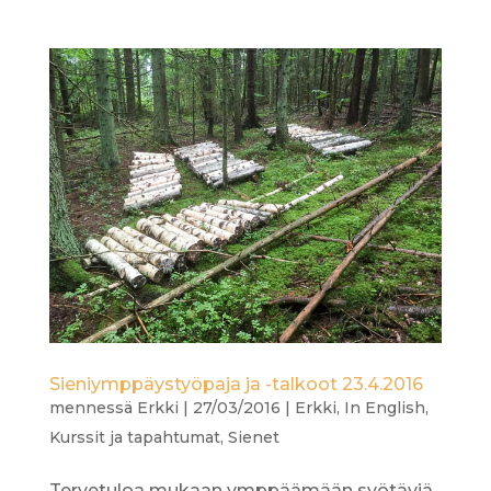
Sieniymppäystyöpaja ja -talkoot 23.4.2016
mennessä
Erkki
|
27/03/2016
|
Erkki
,
In English
,
Kurssit ja tapahtumat
,
Sienet
Tervetuloa mukaan ymppäämään syötäviä