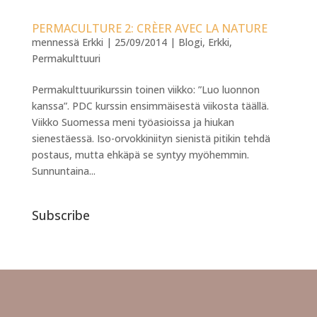
PERMACULTURE 2: CRÈER AVEC LA NATURE
mennessä
Erkki
|
25/09/2014
|
Blogi
,
Erkki
,
Permakulttuuri
Permakulttuurikurssin toinen viikko: ”Luo luonnon
kanssa”. PDC kurssin ensimmäisestä viikosta täällä.
Viikko Suomessa meni työasioissa ja hiukan
sienestäessä. Iso-orvokkiniityn sienistä pitikin tehdä
postaus, mutta ehkäpä se syntyy myöhemmin.
Sunnuntaina...
Subscribe