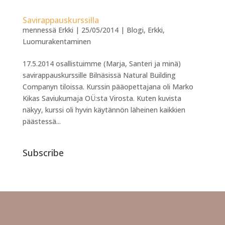
Savirappauskurssilla
mennessä
Erkki
|
25/05/2014
|
Blogi
,
Erkki
,
Luomurakentaminen
17.5.2014 osallistuimme (Marja, Santeri ja minä)
savirappauskurssille Bilnäsissä Natural Building
Companyn tiloissa. Kurssin pääopettajana oli Marko
Kikas Saviukumaja OÜ:sta Virosta. Kuten kuvista
näkyy, kurssi oli hyvin käytännön läheinen kaikkien
päästessä...
Subscribe