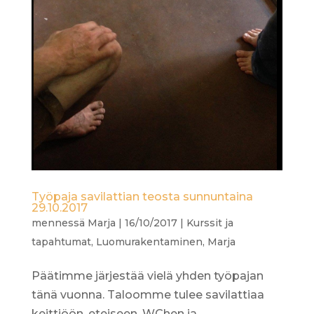
Työpaja savilattian teosta sunnuntaina
29.10.2017
mennessä
Marja
|
16/10/2017
|
Kurssit ja
tapahtumat
,
Luomurakentaminen
,
Marja
Päätimme järjestää vielä yhden työpajan
tänä vuonna. Taloomme tulee savilattiaa
keittiöön, eteiseen, WChen ja