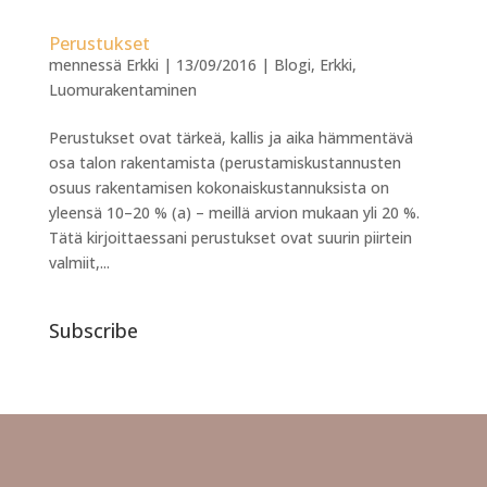
Perustukset
mennessä
Erkki
|
13/09/2016
|
Blogi
,
Erkki
,
Luomurakentaminen
Perustukset ovat tärkeä, kallis ja aika hämmentävä
osa talon rakentamista (perustamiskustannusten
osuus rakentamisen kokonaiskustannuksista on
yleensä 10–20 % (a) – meillä arvion mukaan yli 20 %.
Tätä kirjoittaessani perustukset ovat suurin piirtein
valmiit,...
Subscribe