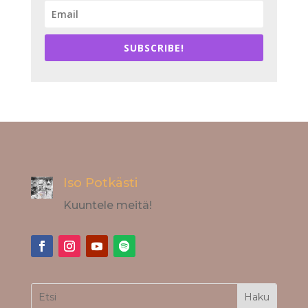
SUBSCRIBE!
Iso Potkästi
Kuuntele meitä!