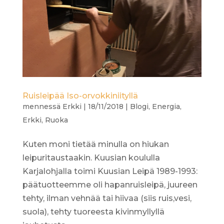
Ruisleipää Iso-orvokkiniityllä
mennessä
Erkki
|
18/11/2018
|
Blogi
,
Energia
,
Erkki
,
Ruoka
Kuten moni tietää minulla on hiukan
leipuritaustaakin. Kuusian koululla
Karjalohjalla toimi Kuusian Leipä 1989-1993:
päätuotteemme oli hapanruisleipä, juureen
tehty, ilman vehnää tai hiivaa (siis ruis,vesi,
suola), tehty tuoreesta kivinmyllyllä