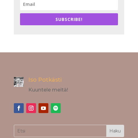
SUBSCRIBE!
Iso Potkästi
Kuuntele meitä!