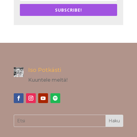
SUBSCRIBE!
Iso Potkästi
Kuuntele meitä!