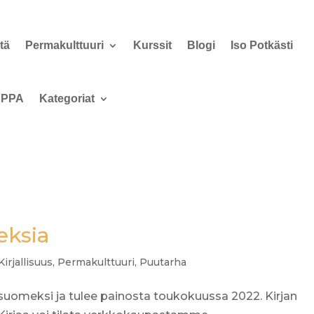
tä
Permakulttuuri
Kurssit
Blogi
Iso Potkästi
PPA
Kategoriat
eksia
Kirjallisuus
,
Permakulttuuri
,
Puutarha
 suomeksi ja tulee painosta toukokuussa 2022. Kirjan