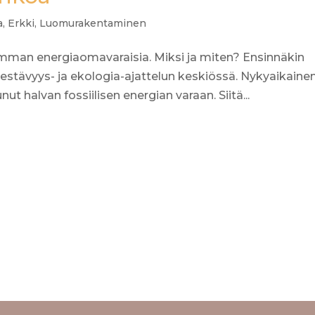
a
,
Erkki
,
Luomurakentaminen
man energiaomavaraisia. Miksi ja miten? Ensinnäkin
estävyys- ja ekologia-ajattelun keskiössä. Nykyaikaine
t halvan fossiilisen energian varaan. Siitä...