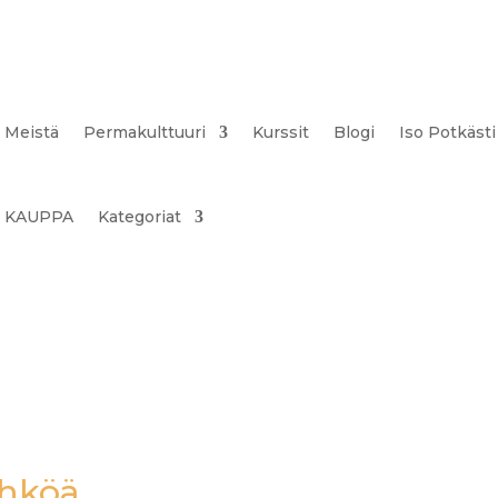
Meistä
Permakulttuuri
Kurssit
Blogi
Iso Potkästi
KAUPPA
Kategoriat
ähköä