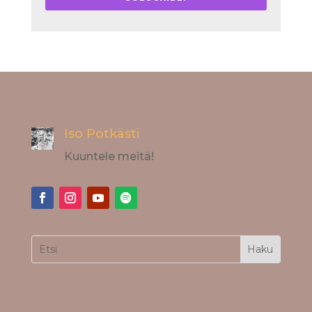
Iso Potkästi
Kuuntele meitä!