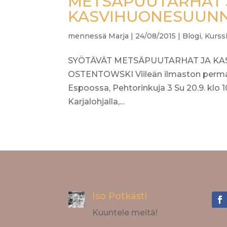
METSÄPUUTARHAT 
KASVIHUONESUUNNI
mennessä
Marja
|
24/08/2015
|
Blogi
,
Kurss
SYÖTÄVÄT METSÄPUUTARHAT JA KA
OSTENTOWSKI Viileän ilmaston permakul
Espoossa, Pehtorinkuja 3 Su 20.9. klo 1
Karjalohjalla,...
Iso Potkästi
Kuuntele meitä!