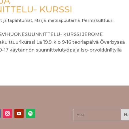
JA
TTELU- KURSSI
it ja tapahtumat
,
Marja
,
metsäpuutarha
,
Permakulttuuri
SVIHUONESUUNNITTELU- KURSSI JEROME
ttuurikurssi La 19.9. klo 9-16 teoriapäivä Överbyssä
0-17 käytännön suunnittelutyöpaja Iso-orvokkiniityllä