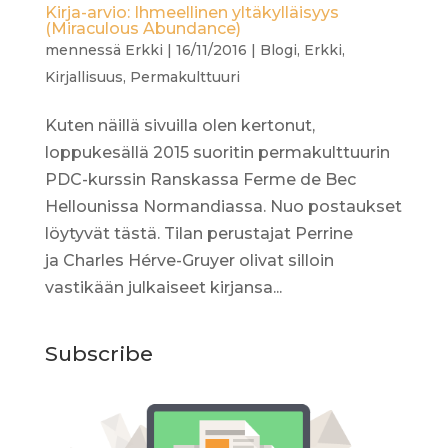
Kirja-arvio: Ihmeellinen yltäkylläisyys
(Miraculous Abundance)
mennessä
Erkki
|
16/11/2016
|
Blogi
,
Erkki
,
Kirjallisuus
,
Permakulttuuri
Kuten näillä sivuilla olen kertonut,
loppukesällä 2015 suoritin permakulttuurin
PDC-kurssin Ranskassa Ferme de Bec
Hellounissa Normandiassa. Nuo postaukset
löytyvät tästä. Tilan perustajat Perrine
ja Charles Hérve-Gruyer olivat silloin
vastikään julkaiseet kirjansa...
Subscribe