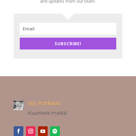
and updates from our team.
SUBSCRIBE!
Iso Potkästi
Kuuntele meitä!