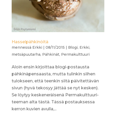
Hasselpähkinöitä
mennessä
Erkki
|
08/11/2015
|
Blogi
,
Erkki
,
metsäpuutarha
,
Pähkinät
,
Permakulttuuri
Aloin ensin kirjoittaa blogi-postausta
pähkinäpensaasta, mutta tulinkin siihen
tulokseen, että teenkin siitä päivitettävän
sivun (hyvä tekosyy jättää se nyt kesken).
Se löytyy keskeneräisenä Permakulttuuri-
teeman alta tästä. Tässä postauksessa
kerron kuvien avulla,...