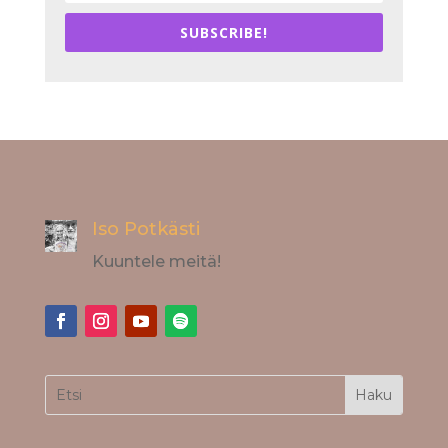
SUBSCRIBE!
Iso Potkästi
Kuuntele meitä!