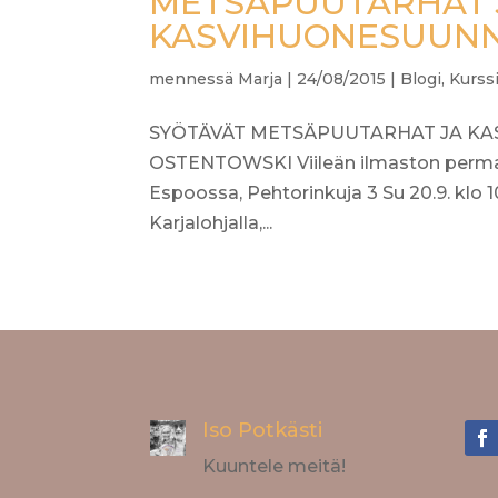
METSÄPUUTARHAT 
KASVIHUONESUUNNI
mennessä
Marja
|
24/08/2015
|
Blogi
,
Kurss
SYÖTÄVÄT METSÄPUUTARHAT JA KA
OSTENTOWSKI Viileän ilmaston permakul
Espoossa, Pehtorinkuja 3 Su 20.9. klo 1
Karjalohjalla,...
Iso Potkästi
Kuuntele meitä!