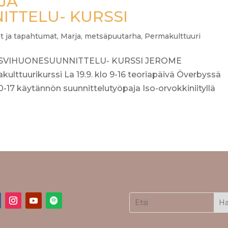
JA
TTELU- KURSSI
it ja tapahtumat
,
Marja
,
metsäpuutarha
,
Permakulttuuri
SVIHUONESUUNNITTELU- KURSSI JEROME
ttuurikurssi La 19.9. klo 9-16 teoriapäivä Överbyssä
0-17 käytännön suunnittelutyöpaja Iso-orvokkiniityllä