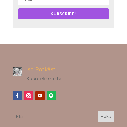
SUBSCRIBE!
Iso Potkästi
Kuuntele meitä!