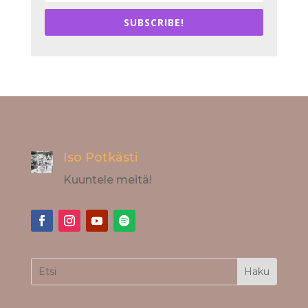
SUBSCRIBE!
Iso Potkästi
Kuuntele meitä!