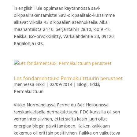
in english Tule oppimaan käytännössä savi-
olkipaalirakentamista! Savi-olkipaalitalo-kurssimme
alkavat viikolla 43 olkipaalien asennuksella. Aika:
maanantaista 24.10. perjantaihin 28.10, klo 9 -16.
Paikka: Iso-orvokkiniitty, Varkalahdentie 33, 09120
Karjalohja (kts...
Les fondamentaux: Permakulttuurin perusteet
mennessä
Erkki
|
02/09/2014
|
Blogi
,
Erkki
,
Permakulttuuri
Viikko Normandiassa Ferme du Bec Hellounissa
ranskankielisellä permakulttuurin PDC-kurssilla oli sen
verran intensiivinen, ettei sieltä käsin juuri ollut
energiaa blogin päivittämiseen. Kaiken kaikkiaan
kokemus oli erittäin positiivinen. Paikka on vaikuttava