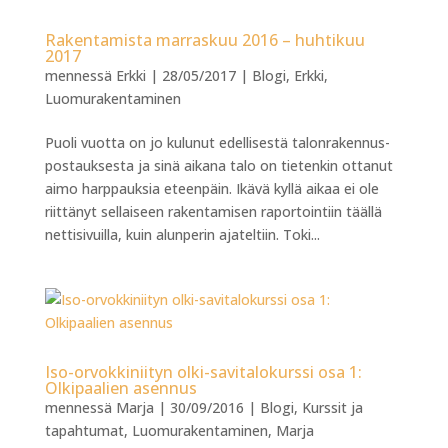
Rakentamista marraskuu 2016 – huhtikuu
2017
mennessä
Erkki
|
28/05/2017
|
Blogi
,
Erkki
,
Luomurakentaminen
Puoli vuotta on jo kulunut edellisestä talonrakennus-
postauksesta ja sinä aikana talo on tietenkin ottanut
aimo harppauksia eteenpäin. Ikävä kyllä aikaa ei ole
riittänyt sellaiseen rakentamisen raportointiin täällä
nettisivuilla, kuin alunperin ajateltiin. Toki...
Iso-orvokkiniityn olki-savitalokurssi osa 1:
Olkipaalien asennus
mennessä
Marja
|
30/09/2016
|
Blogi
,
Kurssit ja
tapahtumat
,
Luomurakentaminen
,
Marja