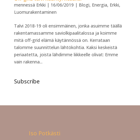
mennessä
Erkki
|
16/06/2019
|
Blogi
,
Energia
,
Erkki
,
Luomurakentaminen
Talvi 2018-19 oli ensimmäinen, jonka asuimme täällä
rakentamassamme saviolkipaalitalossa ja koimme
mitä off-grid elämä käytännössä on. Kerrataan
talomme suunnittelun lähtökohtia. Kaksi keskeistä
periaatetta, joista lähdimme liikkeelle olivat: Emme
vain rakenna...
Subscribe
Iso Potkästi