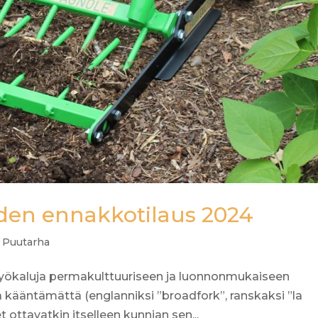
den ennakkotilaus 2024
,
Puutarha
yökaluja permakulttuuriseen ja luonnonmukaiseen
kääntämättä (englanniksi ”broadfork”, ranskaksi ”la
et ottavatkin itselleen kunnian sen...