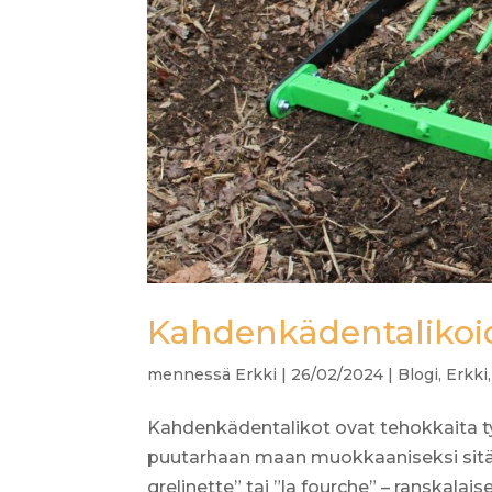
Kahdenkädentalikoi
mennessä
Erkki
|
26/02/2024
|
Blogi
,
Erkki
Kahdenkädentalikot ovat tehokkaita t
puutarhaan maan muokkaaniseksi sitä 
grelinette” tai ”la fourche” – ranskalais