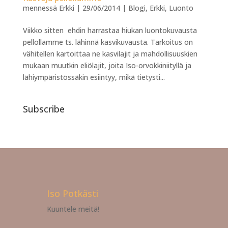
mennessä
Erkki
|
29/06/2014
|
Blogi
,
Erkki
,
Luonto
Viikko sitten ehdin harrastaa hiukan luontokuvausta
pellollamme ts. lähinnä kasvikuvausta. Tarkoitus on
vähitellen kartoittaa ne kasvilajit ja mahdollisuuskien
mukaan muutkin eliölajit, joita Iso-orvokkiniityllä ja
lähiympäristössäkin esiintyy, mikä tietysti...
Subscribe
Iso Potkästi
Kuuntele meitä!