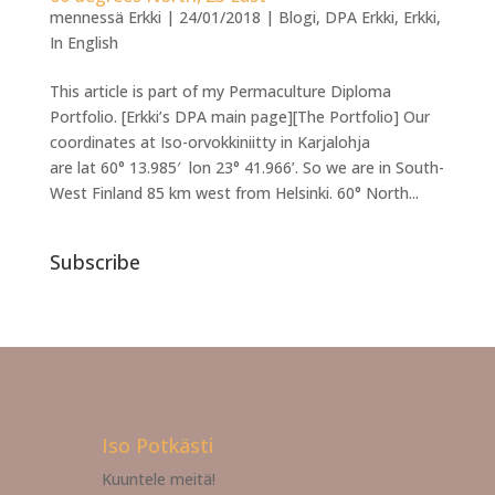
mennessä
Erkki
|
24/01/2018
|
Blogi
,
DPA Erkki
,
Erkki
,
In English
This article is part of my Permaculture Diploma
Portfolio. [Erkki’s DPA main page][The Portfolio] Our
coordinates at Iso-orvokkiniitty in Karjalohja
are lat 60° 13.985′ lon 23° 41.966’. So we are in South-
West Finland 85 km west from Helsinki. 60° North...
Subscribe
Iso Potkästi
Kuuntele meitä!