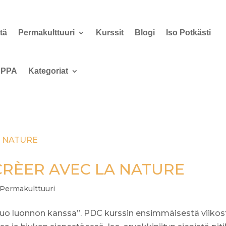
tä
Permakulttuuri
Kurssit
Blogi
Iso Potkästi
PPA
Kategoriat
CRÈER AVEC LA NATURE
Permakulttuuri
”Luo luonnon kanssa”. PDC kurssin ensimmäisestä viikos