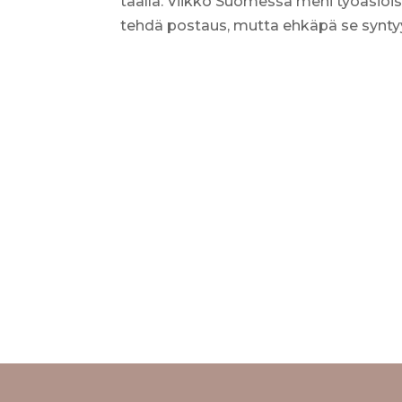
täällä. Viikko Suomessa meni työasioiss
tehdä postaus, mutta ehkäpä se synty