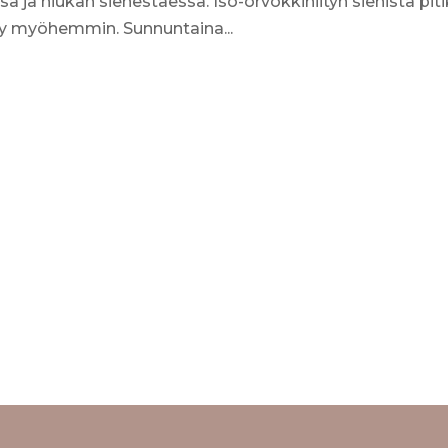
a ja hiukan sienestäessä. Iso-orvokkiniityn sienistä piti
y myöhemmin. Sunnuntaina...