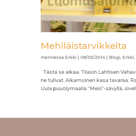
Mehiläistarvikkeita
mennessä
Erkki
|
08/05/2014
|
Blogi
,
Erkki
Tästä se alkaa. Tilasin Lahtisen Vaha
ne tulivat. Aikamoinen kasa tavaraa. Ra
Uula puuölymaalia ”Mesi”-sävyllä, sivellin