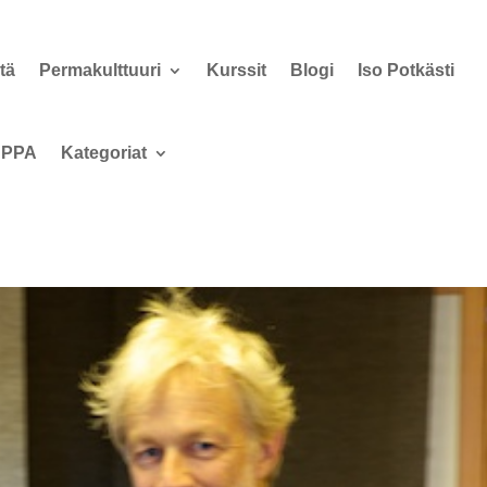
tä
Permakulttuuri
Kurssit
Blogi
Iso Potkästi
PPA
Kategoriat