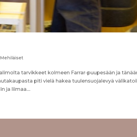
,
Mehiläiset
valimolta tarvikkeet kolmeen Farrar-puupesään ja tänää
utakaupasta piti vielä hakea tuulensuojalevyä välikatoi
 ja liimaa....