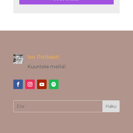
Iso Potkästi
Kuuntele meitä!