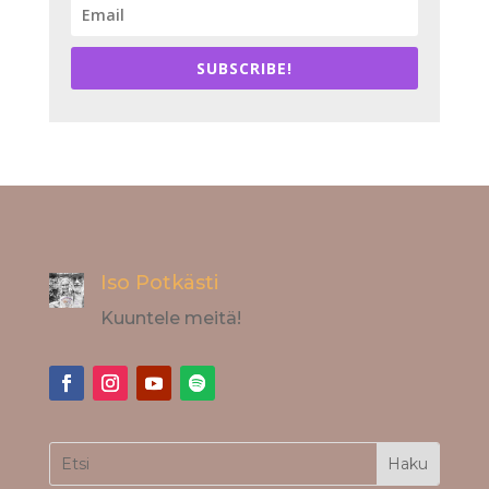
SUBSCRIBE!
Iso Potkästi
Kuuntele meitä!