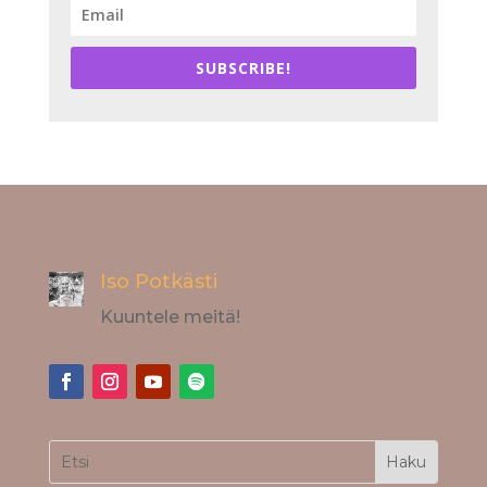
SUBSCRIBE!
Iso Potkästi
Kuuntele meitä!