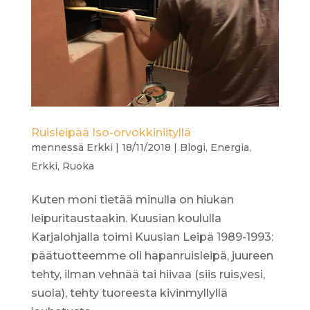
Ruisleipää Iso-orvokkiniityllä
mennessä
Erkki
|
18/11/2018
|
Blogi
,
Energia
,
Erkki
,
Ruoka
Kuten moni tietää minulla on hiukan
leipuritaustaakin. Kuusian koululla
Karjalohjalla toimi Kuusian Leipä 1989-1993:
päätuotteemme oli hapanruisleipä, juureen
tehty, ilman vehnää tai hiivaa (siis ruis,vesi,
suola), tehty tuoreesta kivinmyllyllä