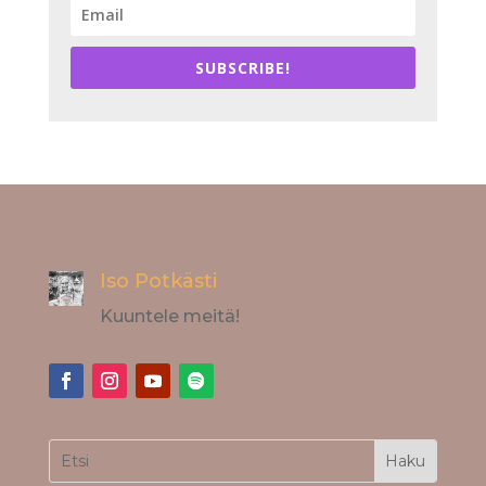
SUBSCRIBE!
Iso Potkästi
Kuuntele meitä!