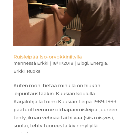
Ruisleipää Iso-orvokkiniityllä
mennessä
Erkki
|
18/11/2018
|
Blogi
,
Energia
,
Erkki
,
Ruoka
Kuten moni tietää minulla on hiukan
leipuritaustaakin. Kuusian koululla
Karjalohjalla toimi Kuusian Leipä 1989-1993:
päätuotteemme oli hapanruisleipä, juureen
tehty, ilman vehnää tai hiivaa (siis ruis,vesi,
suola), tehty tuoreesta kivinmyllyllä