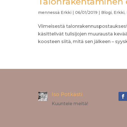
Talonrakentaminen 
mennessä
Erkki
|
06/01/2019
|
Blogi
,
Erkki
,
Viimeisestä talonrakennuspostauksesta
käsittelivät tulisijojen muurausta kevää
koosteen siitä, mitä sen jälkeen – syysk
Iso Potkästi
Kuuntele meitä!