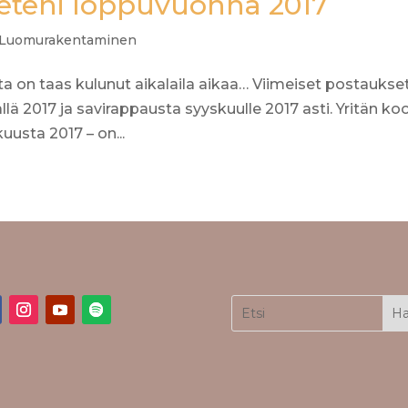
eteni loppuvuonna 2017
Luomurakentaminen
 on taas kulunut aikalaila aikaa… Viimeiset postaukse
llä 2017 ja savirappausta syyskuulle 2017 asti. Yritän ko
uusta 2017 – on...