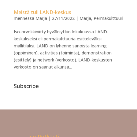
Meistä tuli LAND-keskus
mennessä
Marja
|
27/11/2022
|
Marja
,
Permakulttuuri
Iso-orvokkiniitty hyväksyttiin lokakuussa LAND-
keskukseksi eli permakulttuuria esitteleväksi
mallitilaksi. LAND on lyhenne sanoista learning
(oppiminen), activities (toiminta), demonstration
(esittely) ja network (verkosto). LAND-keskusten
verkosto on saanut alkunsa...
Subscribe
Iso Potkästi