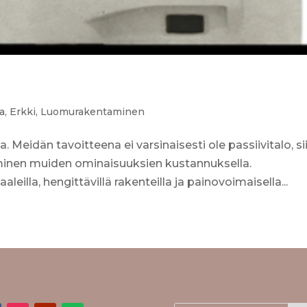
a
,
Erkki
,
Luomurakentaminen
Meidän tavoitteena ei varsinaisesti ole passiivitalo, si
inen muiden ominaisuuksien kustannuksella.
leilla, hengittävillä rakenteilla ja painovoimaisella...