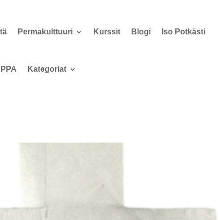
tä
Permakulttuuri
Kurssit
Blogi
Iso Potkästi
PPA
Kategoriat