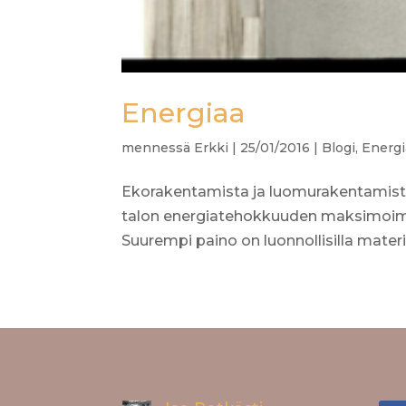
Energiaa
mennessä
Erkki
|
25/01/2016
|
Blogi
,
Energi
Ekorakentamista ja luomurakentamista. 
talon energiatehokkuuden maksimoim
Suurempi paino on luonnollisilla materiaa