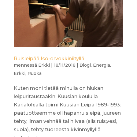
Ruisleipää Iso-orvokkiniityllä
mennessä
Erkki
|
18/11/2018
|
Blogi
,
Energia
,
Erkki
,
Ruoka
Kuten moni tietää minulla on hiukan
leipuritaustaakin. Kuusian koululla
Karjalohjalla toimi Kuusian Leipä 1989-1993:
päätuotteemme oli hapanruisleipä, juureen
tehty, ilman vehnää tai hiivaa (siis ruis,vesi,
suola), tehty tuoreesta kivinmyllyllä