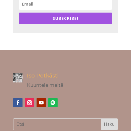
SUBSCRIBE!
Iso Potkästi
Kuuntele meitä!