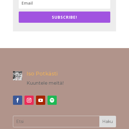
SUBSCRIBE!
Iso Potkästi
Kuuntele meitä!