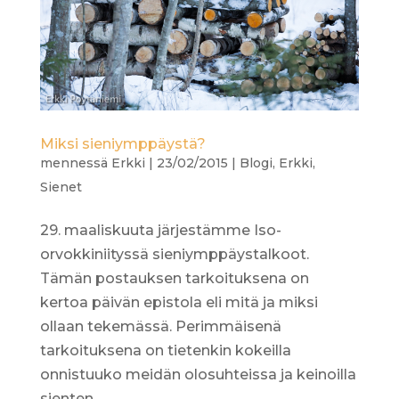
Miksi sieniymppäystä?
mennessä
Erkki
|
23/02/2015
|
Blogi
,
Erkki
,
Sienet
29. maaliskuuta järjestämme Iso-
orvokkiniityssä sieniymppäystalkoot.
Tämän postauksen tarkoituksena on
kertoa päivän epistola eli mitä ja miksi
ollaan tekemässä. Perimmäisenä
tarkoituksena on tietenkin kokeilla
onnistuuko meidän olosuhteissa ja keinoilla
sienten...